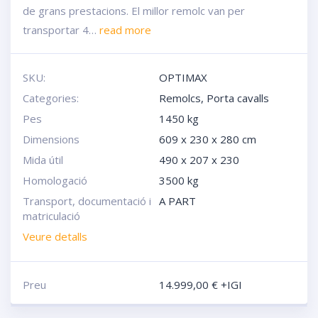
de grans prestacions. El millor remolc van per
transportar 4…
read more
SKU:
OPTIMAX
Categories:
Remolcs
,
Porta cavalls
Pes
1450 kg
Dimensions
609 x 230 x 280 cm
Mida útil
490 x 207 x 230
Homologació
3500 kg
Transport, documentació i
A PART
matriculació
Veure detalls
Preu
14.999,00
€
+IGI