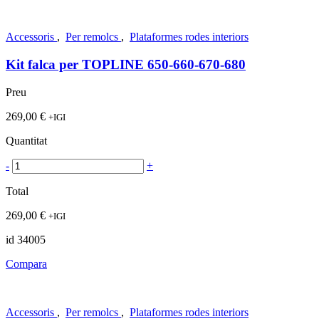
Accessoris
,
Per remolcs
,
Plataformes rodes interiors
Kit falca per TOPLINE 650-660-670-680
Preu
269,00
€
+IGI
Quantitat
-
+
Total
269,00
€
+IGI
id 34005
Compara
Accessoris
,
Per remolcs
,
Plataformes rodes interiors