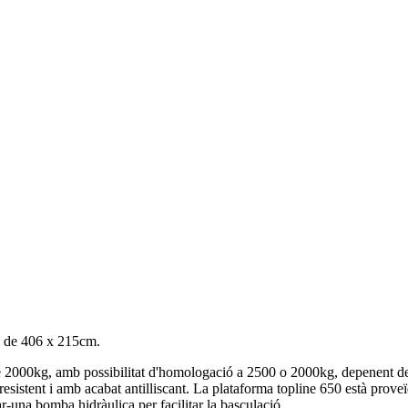
s de 406 x 215cm.
é 2000kg, amb possibilitat d'homologació a 2500 o 2000kg, depenent de l
t resistent i amb acabat antilliscant. La plataforma topline 650 està p
ar-una bomba hidràulica per facilitar la basculació.