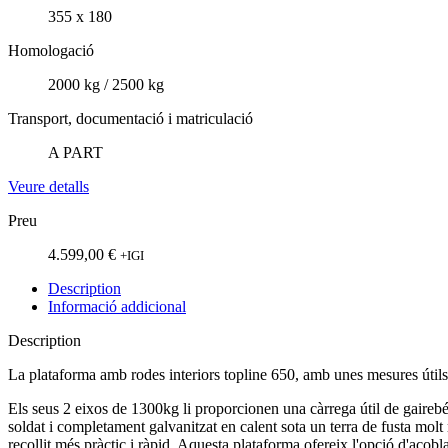
355 x 180
Homologació
2000 kg / 2500 kg
Transport, documentació i matriculació
A PART
Veure detalls
Preu
4.599,00
€
+IGI
Description
Informació addicional
Description
La plataforma amb rodes interiors topline 650, amb unes mesures útil
Els seus 2 eixos de 1300kg li proporcionen una càrrega útil de gaireb
soldat i completament galvanitzat en calent sota un terra de fusta mol
recollit més pràctic i ràpid. Aquesta plataforma ofereix l'opció d'acobl