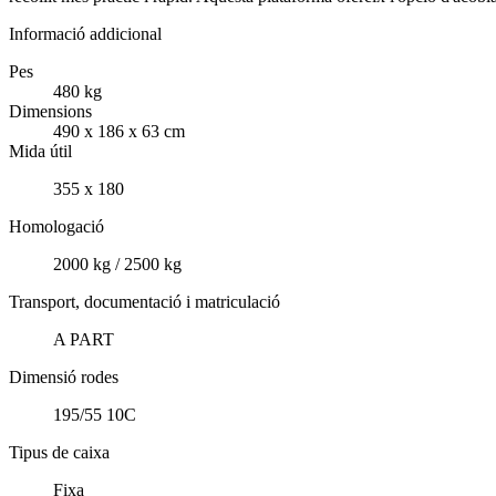
Informació addicional
Pes
480 kg
Dimensions
490 x 186 x 63 cm
Mida útil
355 x 180
Homologació
2000 kg / 2500 kg
Transport, documentació i matriculació
A PART
Dimensió rodes
195/55 10C
Tipus de caixa
Fixa