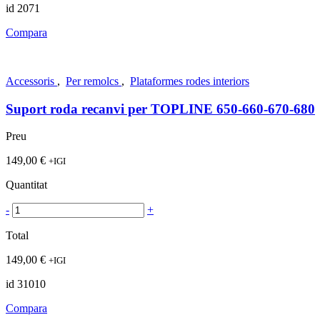
id 2071
Compara
Accessoris
,
Per remolcs
,
Plataformes rodes interiors
Suport roda recanvi per TOPLINE 650-660-670-680
Preu
149,00
€
+IGI
Quantitat
-
+
Total
149,00
€
+IGI
id 31010
Compara