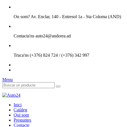
On som?
Av. Enclar, 140 - Entresol 1a - Sta Coloma (AND)
Contacta'ns
auto24@andorra.ad
Truca'ns
(+376) 824 724 / (+376) 342 997
Menu
Inici
Catàleg
Qui som
Preguntes
Contacte