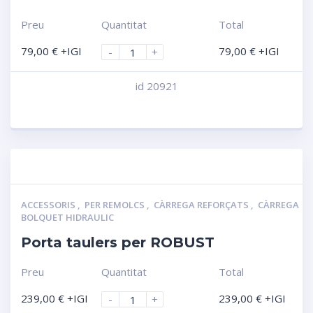
Preu
Quantitat
Total
79,00
€
+IGI
79,00
€
+IGI
-
+
id 20921
Compara
ACCESSORIS
,
PER REMOLCS
,
CÀRREGA REFORÇATS
,
CÀRREGA
BOLQUET HIDRAULIC
Porta taulers per ROBUST
Preu
Quantitat
Total
239,00
€
+IGI
239,00
€
+IGI
-
+