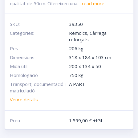
qualitat de 50cm. Ofereixen una…
read more
SKU:
39350
Categories:
Remolcs
,
Càrrega
reforçats
Pes
206 kg
Dimensions
318 x 184 x 103 cm
Mida útil
200 x 134 x 50
Homologació
750 kg
Transport, documentació i
A PART
matriculació
Veure detalls
Preu
1.599,00
€
+IGI