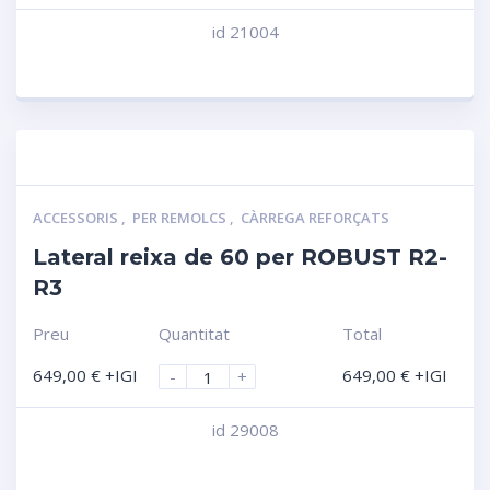
id 21004
Compara
ACCESSORIS
,
PER REMOLCS
,
CÀRREGA REFORÇATS
Lateral reixa de 60 per ROBUST R2-
R3
Preu
Quantitat
Total
649,00
€
+IGI
649,00
€
+IGI
-
+
id 29008
Compara