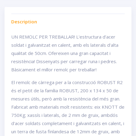
Description
UN REMOLC PER TREBALLAR! L'estructura d'acer
soldat i galvanitzat en calent, amb els laterals d'alta
qualitat de 50cm. Ofereixen una gran capacitat i
resistència! Dissenyats per carregar runa i pedres.
Bàsicament el millor remolc per treballar!
El remolc de càrrega per a la construcció ROBUST R2
és el petit de la família ROBUST, 200 x 134 x 50 de
mesures útils, però amb la resistència del més gran.
Fabricat amb materials molt resistents: eix KNOTT de
750Kg; xassís i laterals, de 2 mm de gruix, ambdós
d'acer soldats completament i galvanitzats en calent, i
un terra de fusta finlandesa de 12mm de gruix, amb