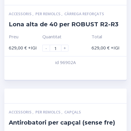
ACCESSORIS
,
PER REMOLCS
,
CÀRREGA REFORÇATS
Lona alta de 40 per ROBUST R2-R3
Preu
Quantitat
Total
629,00
€
+IGI
629,00
€
+IGI
-
+
id 96902A
Compara
ACCESSORIS
,
PER REMOLCS
,
CAPÇALS
Antirobatori per capçal (sense fre)