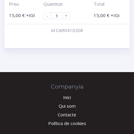
Preu
Quantitat
Total
15,00
€
+IGI
15,00
€
+IGI
-
+
id CAR0410208
Compara
Companyia
Inici
Qui som
Contacte
Política de cookies