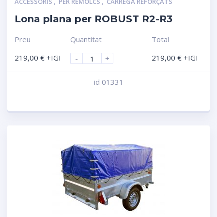
ACCESSORIS
,
PER REMOLCS
,
CÀRREGA REFORÇATS
Lona plana per ROBUST R2-R3
Preu
Quantitat
Total
219,00
€
+IGI
219,00
€
+IGI
-
+
id 01331
Compara