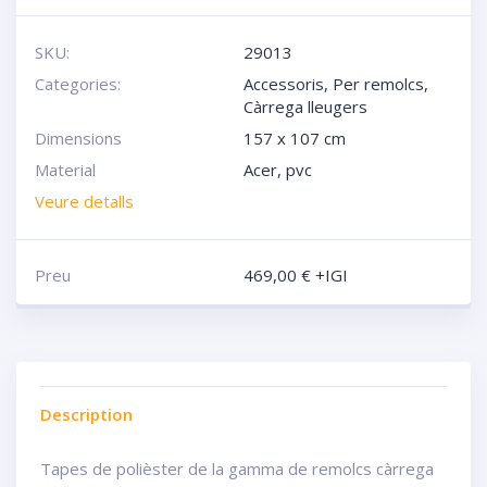
SKU:
29013
Categories:
Accessoris
,
Per remolcs
,
Càrrega lleugers
Dimensions
157 x 107 cm
Material
Acer, pvc
Veure detalls
Preu
469,00
€
+IGI
Description
Tapes de polièster de la gamma de remolcs càrrega