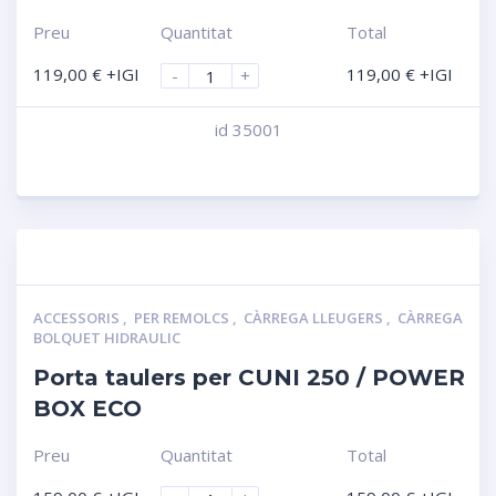
Preu
Quantitat
Total
119,00
€
+IGI
119,00
€
+IGI
-
+
id 35001
Compara
ACCESSORIS
,
PER REMOLCS
,
CÀRREGA LLEUGERS
,
CÀRREGA
BOLQUET HIDRAULIC
Porta taulers per CUNI 250 / POWER
BOX ECO
Preu
Quantitat
Total