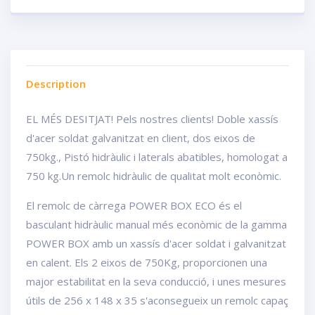
Description
EL MÉS DESITJAT! Pels nostres clients! Doble xassís
d'acer soldat galvanitzat en client, dos eixos de
750kg., Pistó hidràulic i laterals abatibles, homologat a
750 kg.Un remolc hidràulic de qualitat molt econòmic.
El remolc de càrrega POWER BOX ECO és el
basculant hidràulic manual més econòmic de la gamma
POWER BOX amb un xassís d'acer soldat i galvanitzat
en calent. Els 2 eixos de 750Kg, proporcionen una
major estabilitat en la seva conducció, i unes mesures
útils de 256 x 148 x 35 s'aconsegueix un remolc capaç