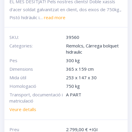
EL MÉS DESITJAT! Pels nostres clients! Doble xassís
d'acer soldat galvanitzat en client, dos eixos de 750kg.,
Pistó hidràulic i…
read more
SKU:
39560
Categories:
Remolcs
,
Càrrega bolquet
hidraulic
Pes
300 kg
Dimensions
365 x 159 cm
Mida útil
253 x 147 x 30
Homologació
750 kg
Transport, documentació i
A PART
matriculació
Veure detalls
Preu
2.799,00
€
+IGI