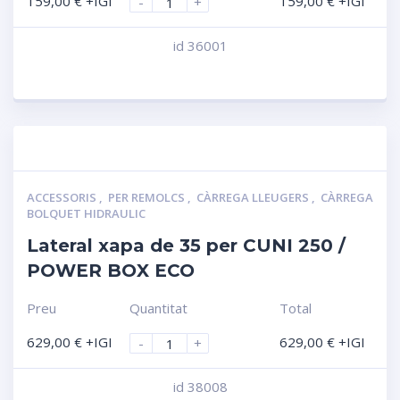
159,00
€
+IGI
159,00
€
+IGI
-
+
id 36001
Compara
ACCESSORIS
,
PER REMOLCS
,
CÀRREGA LLEUGERS
,
CÀRREGA
BOLQUET HIDRAULIC
Lateral xapa de 35 per CUNI 250 /
POWER BOX ECO
Preu
Quantitat
Total
629,00
€
+IGI
629,00
€
+IGI
-
+
id 38008