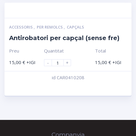
ACCESSORIS
,
PER REMOLCS
,
CAPÇALS
Antirobatori per capçal (sense fre)
Preu
Quantitat
Total
15,00
€
+IGI
15,00
€
+IGI
-
+
id CAR0410208
Compara
Companyia