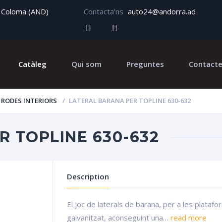
ta Coloma (AND)
Contacta'ns
auto24@andorra.ad
Catàleg
Qui som
Preguntes
Contact
RODES INTERIORS
LATERAL BARANA PER TOPLINE 630-632
R TOPLINE 630-632
Description
El joc de laterals de barana, per a les plata
galvanitzat, aconseguint una…
read more