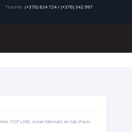
Truca'ns
(+376) 824 724 / (+376) 342 997
e
formes TOP LINE, estan fabricats en tub d'acer