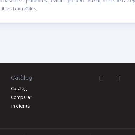
 base de la plataforma, evitant que perdi en superfície de càrreg
bles i extraïbles.
Catàleg
Catàleg
Comparar
Preferits