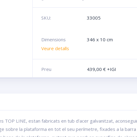
SKU:
33005
Dimensions
346 x 10 cm
Veure detalls
Preu
439,00
€
+IGI
mes TOP LINE, estan fabricats en tub d'acer galvanitzat, aconseguin
 sobre la plataforma en tot el seu perímetre, fixades a la barra