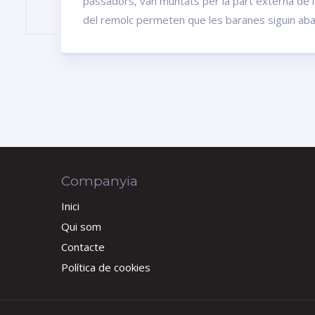
passadors, van muntats per la part externa de la
del remolc permeten que les baranes siguin abati
Companyia
Inici
Qui som
Contacte
Política de cookies