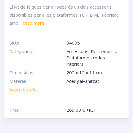
El kit de falques per a rodes és un dels accessoris
disponibles per a les plataformes TOP LINE, Fabricat
amb…
read more
SKU:
34005
Categories:
Accessoris
,
Per remolcs
,
Plataformes rodes
interiors
Dimensions
202 x 12 x 11 cm
Material
Acer galvanitzat
Veure detalls
Preu
269,00
€
+IGI