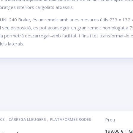
ratges interiors cargolats al xassís.
 CUNI 240 Brake, és un remolc amb unes mesures útils 233 x 132 x
 al seu disposició, es pot aconseguir un gran remolc homologat a 7
ia permetrà descarregar-amb facilitat. I fins i tot transformar-lo 
ls laterals.
LCS
,
CÀRREGA LLEUGERS
,
PLATAFORMES RODES
Preu
199,00
€
+IG