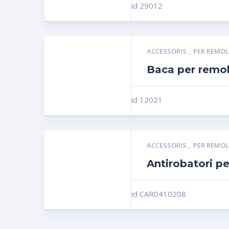
id 29012
ACCESSORIS
,
PER REMO
Baca per remo
id 12021
ACCESSORIS
,
PER REMO
Antirobatori pe
id CAR0410208