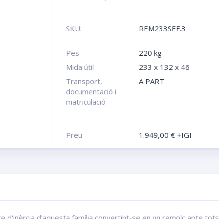
SKU:
REM233SEF.3
Pes
220 kg
Mida útil
233 x 132 x 46
Transport,
A PART
documentació i
matriculació
Preu
1.949,00
€
+IGI
'inèrcia d'aquesta família convertint-se en un remolc apte tots e