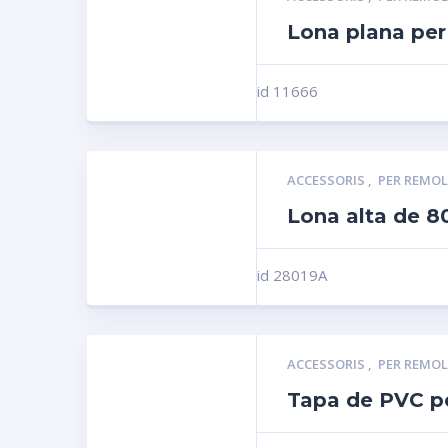
Lona plana per
id 11666
ACCESSORIS
,
PER REMO
Lona alta de 8
id 28019A
ACCESSORIS
,
PER REMO
Tapa de PVC p