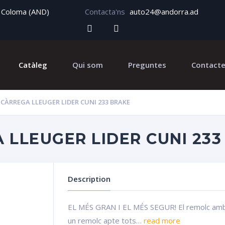
ta Coloma (AND)
Contacta'ns
auto24@andorra.ad
Catàleg
Qui som
Preguntes
Contact
CÀRREGA LLEUGER LIDER CUNI 233 BRAKE
 LLEUGER LIDER CUNI 233
Description
EL MÉS GRAN I EL MÉS SEGUR! El remolc amb fr
un remolc apte tots…
read more