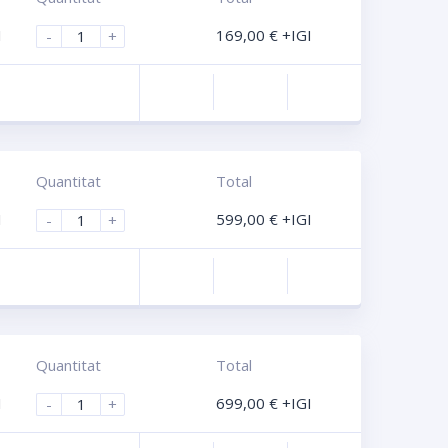
I
169,00
€
+IGI
-
+
Compara
Quantitat
Total
I
599,00
€
+IGI
-
+
Compara
Quantitat
Total
I
699,00
€
+IGI
-
+