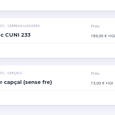
LCS
,
CÀRREGA LLEUGERS
Preu
lc CUNI 233
189,00
€
+IG
LCS
,
CAPÇALS
Preu
r capçal (sense fre)
15,00
€
+IGI