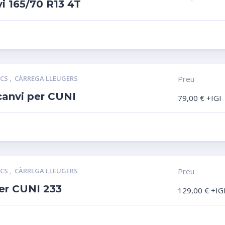
i 165/70 R13 4T
LCS
,
CÀRREGA LLEUGERS
Preu
canvi per CUNI
79,00
€
+IGI
LCS
,
CÀRREGA LLEUGERS
Preu
per CUNI 233
129,00
€
+IG