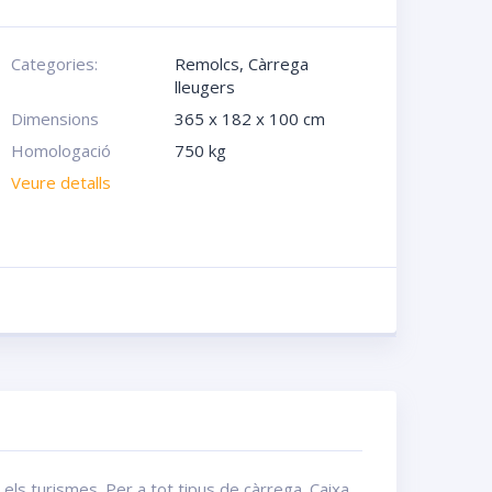
Categories:
Remolcs
,
Càrrega
lleugers
Dimensions
365 x 182 x 100 cm
Homologació
750 kg
Veure detalls
ls turismes. Per a tot tipus de càrrega. Caixa