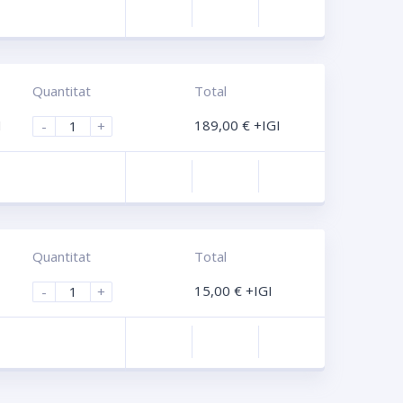
Compara
Quantitat
Total
I
189,00
€
+IGI
-
+
Compara
Quantitat
Total
15,00
€
+IGI
-
+
Compara