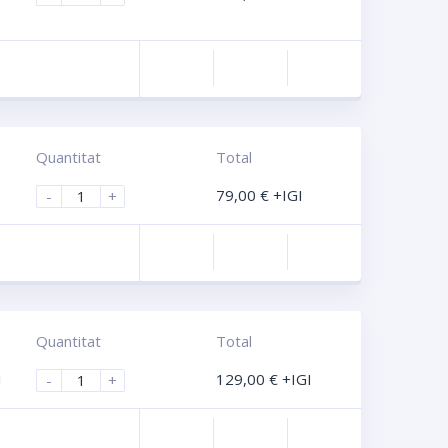
Compara
Quantitat
Total
79,00
€
+IGI
-
+
Compara
Quantitat
Total
I
129,00
€
+IGI
-
+
Compara