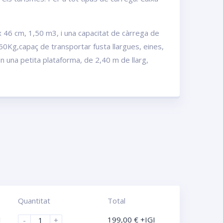
 46 cm, 1,50 m3, i una capacitat de càrrega de
50Kg,capaç de transportar fusta llargues, eines,
en una petita plataforma, de 2,40 m de llarg,
Quantitat
Total
I
199,00
€
+IGI
-
+