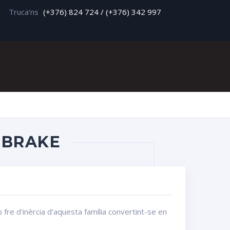
Truca'ns
(+376) 824 724 / (+376) 342 997
e
 BRAKE
e d'inèrcia d'aquesta família convertint-se en