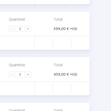
Quantitat
Total
I
399,00
€
+IGI
-
+
Compara
Quantitat
Total
I
459,00
€
+IGI
-
+
Compara
Quantitat
Total